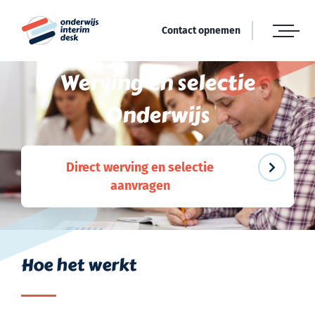
Ga
naar
Contact opnemen
inhoud
Werving en selectie
Onderwijs
Direct werving en selectie
aanvragen
Hoe het werkt