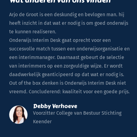
Arjo de Groot is een deskundig en bevlogen man. hij
O
heeft inzicht in dat wat er nodig is om goed onderwijs
m
te kunnen realiseren.
o
Onderwijs Interim Desk gaat oprecht voor een
v
succesvolle match tussen een onderwijsorganisatie en
i
een interimmanager. Daarnaast gebeurt de selectie
o
van interimmers op een zorgvuldige wijze. Er wordt
h
daadwerkelijk geanticipeerd op dat wat er nodig is.
k
Out of the box denken is Onderwijs Interim Desk niet
v
vreemd. Concluderend: kwaliteit voor een goede prijs.
Debby Verhoeve
Voorzitter College van Bestuur Stichting
Keender