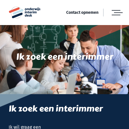
Ga
naar
Contact opnemen
inhoud
Ik zoek een interimmer
Ik zoek een interimmer
Ik wil graag een